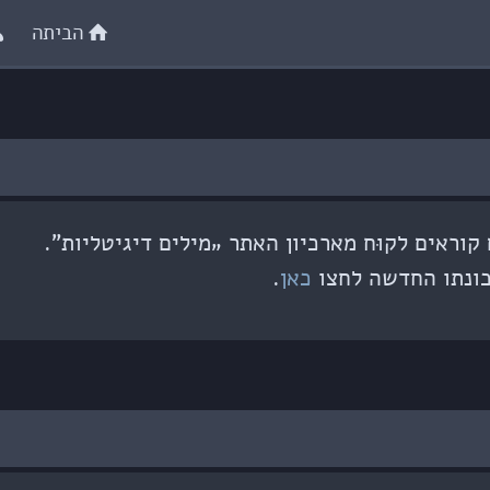
הביתה
וראים לקוּח מארכיון האתר „מילים דיגיטליות”.
ונתו החדשה לחצו
כאן
.