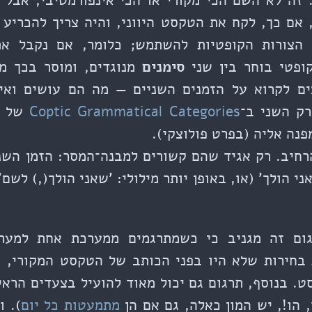
'. זה לא השם הכי מקורי או הכי אינפורמטיבי, אבל
 אם כך, לקח את הטקסט היווני, והיה צריך להכריע
י הצורות הקופטיות להשתמש; כלומר, אם נקבל 
ופטי בוחר בין שני
סימנים
מנוגדים, ומוסר בכך מי
צים לקרוא על הזמנים השניים — מה הם עושים ואי
רק השני ב־
Coptic Grammatical Categories
של
נה אליה (בפרט פולוצקי).
רחיב. רק אגיד שהם קשורים למבנה־המסר: הזמן השני
י הולך' (או, באופן יותר מילולי: 'שאני הולך(,) לשם
ום זה מגניב כי כשמתרגמים ממערכת אחת למער
בחירות שלא היו בפני הכותב של הטקסט המקורי, וב
. בנוסף, תרגום גם יכול מאוד להועיל בצעדים הרא
 הו!, יש המון כאלה, גם אם הן
מתמעטות כל יום
). ו