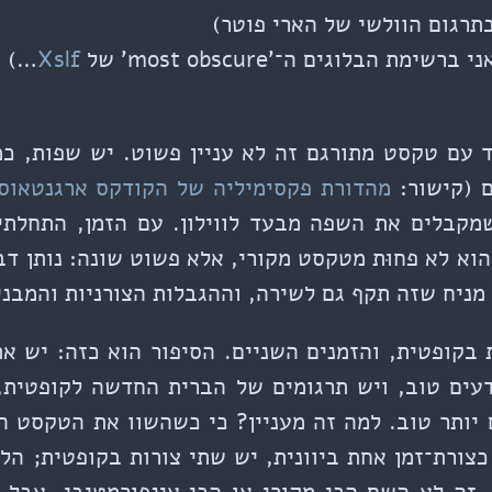
בתרגום הוולשי של הארי פוטר)
ת הבלוגים ה־'most obscure' של
Xslf
…)
 עם טקסט מתורגם זה לא עניין פשוט. יש שפות, כ
ם (קישור:
מהדורת פקסימיליה של הקודקס ארגנטאוס
שמקבלים את השפה מבעד לווילון. עם הזמן, התחלתי
א לא פחוּת מטקסט מקורי, אלא פשוט שונה: נותן דב
 מניח שזה תקף גם לשירה, וההגבלות הצורניות והמבני
בקופטית, והזמנים השניים. הסיפור הוא כזה: יש א
דעים טוב, ויש תרגומים של הברית החדשה לקופטית
 יותר טוב. למה זה מעניין? כי כשהשוו את הטקסט ה
צורת־זמן אחת ביוונית, יש שתי צורות בקופטית; הלכ