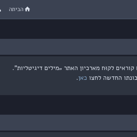
הביתה
וראים לקוּח מארכיון האתר „מילים דיגיטליות”.
ונתו החדשה לחצו
כאן
.