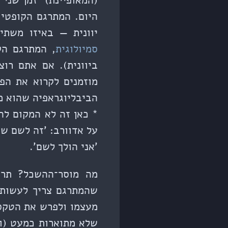
(המאופיינת) 'זמן שני
היום. המתרגם הקופטי,
יוונית — באיזו משת
סמיולוגית
, המתרגם הק
ביוונית). אם אתם רו
מוזמנים לקרוא את הפ
הביבליוגראפיה שהוא מפ
* כאן זה לא המקום לה
על אדוורב: 'זה לשם שאנ
'אני הולך לשם'.
מה מוסר־ההשכל? תרג
שהמתרגם צריך לעשות 
מעצמו ולפרש את הטקסט
שלא מתוארות כמעט (ו,