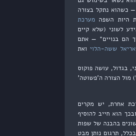
 הוא נשאר בשימוש גם
 — כשהוא נתקל בצורה
את היות השפה
מערכת
דע לשוני (שלא קיים
ך הם בנויים* — אתם
אריאל ששה-הלוי
ואת
, בגדול, עושה פוקוס
') מול הצורה ה'פשוטה'
כת אחרת, יש מקרים
כך הוא חייב להוסיף
שונים בהבנה של שפות
בכלל, תרגום נותן מבט