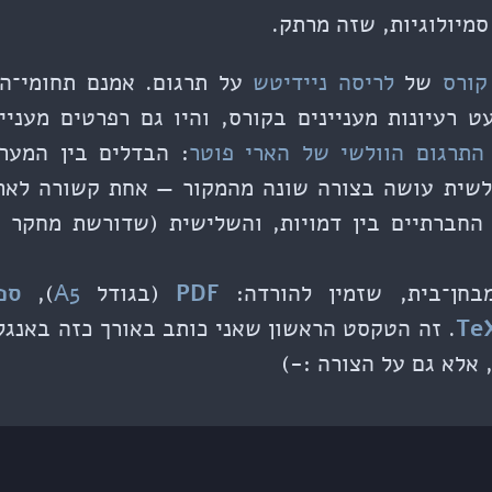
סמיולוגיות, שזה מרתק.
קורס
של
לריסה ניידיטש
על תרגום. אמנם תחומי־הע
 רעיונות מעניינים בקורס, והיו גם רפרטים מעני
התרגום הוולשי של הארי פוטר
: הבדלים בין המער
לשית עושה בצורה שונה מהמקור — אחת קשורה לארג
החברתיים בין דמויות, והשלישית (שדורשת מחקר נ
חן־בית, שזמין ל
הורדה:
PDF
(בגודל
A5
),
ספ
Te
. זה הטקסט הראשון שאני כותב באורך כזה באנג
 אלא גם על הצורה :-)