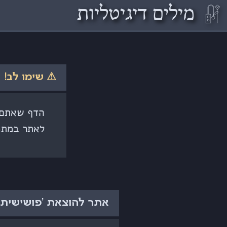
𓏞
מילים דיגיטליות
⚠ שימו לב!
הדף שאתם ק
לאתר במתכ
אתר להוצאת 'פושישית',