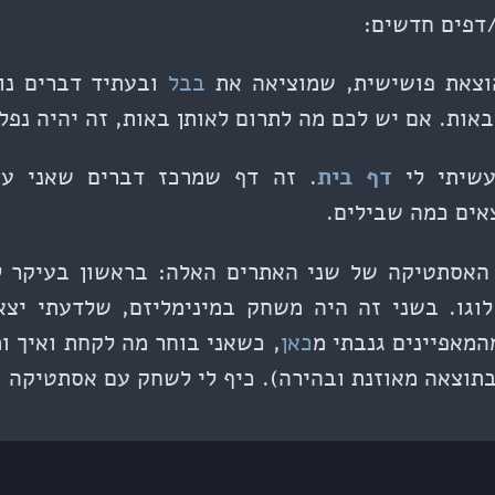
דפים חדשים:
וצאת פושישית, שמוציאה את
בבל
ובעתיד דברים נו
אות. אם יש לכם מה לתרום לאותן באות, זה יהיה נפלא
עשיתי לי
דף בית
. זה דף שמרכז דברים שאני עו
אים כמה שבילים.
האסתטיקה של שני האתרים האלה: בראשון בעיקר ל
וגו. בשני זה היה משחק במינימליזם, שלדעתי יצא 
המאפיינים גנבתי מ
כאן
, כשאני בוחר מה לקחת ואיך ו
תוצאה מאוזנת ובהירה). כיף לי לשחק עם אסתטיקה ו