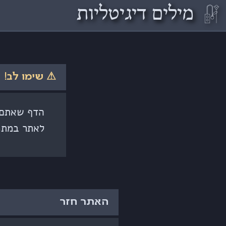
𓏞
מילים דיגיטליות
⚠ שימו לב!
הדף שאתם ק
לאתר במתכ
האתר חזר