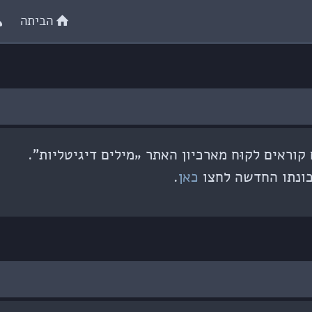
הביתה
וראים לקוּח מארכיון האתר „מילים דיגיטליות”.
ונתו החדשה לחצו
כאן
.