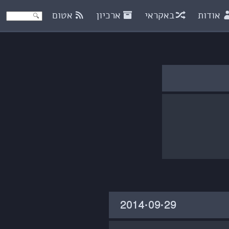
אודות
באקראי
ארכיון
אטום
‎2014·09·29‏