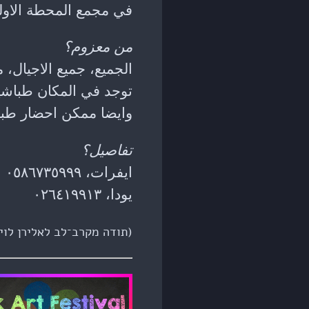
في مجمع المحطة الاول
من معزوم؟
الجميع، جميع الاجيال، م
توجد في المكان طباشي
وايضا ممكن احضار طبا
تفاصيل؟
ايفرات، ٠٥٨٦٧٣٥٩٩٩
يودا، ٠٢٦٤١٩٩١٣
(תודה מקרב־לב לאלירן לוי 