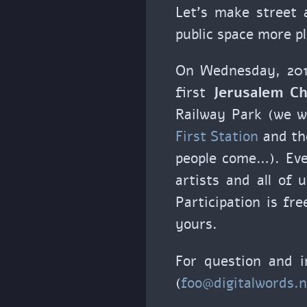
Let’s make street 
public space more p
On Wednesday, 201
first
Jerusalem Ch
Railway Park (we w
First Station
and th
people come…). Ever
artists and all of 
Participation is fre
yours.
For question and i
(
foo@digitalwords.n