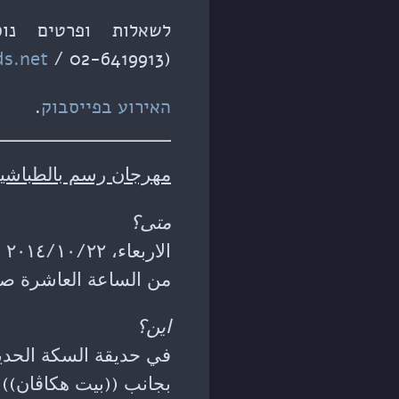
לשאלות ופרטים נו
ds.net
/ 02-6419913).
(
האירוע בפייסבוק
.
مهرجان رسم بالطباشير
متى؟
الاربعاء، ٢٠١٤/١٠/٢٢
من الساعة العاشرة صبا
اين؟
في حديقة السكة الحديد
بجانب ((بيت هكاڤان))