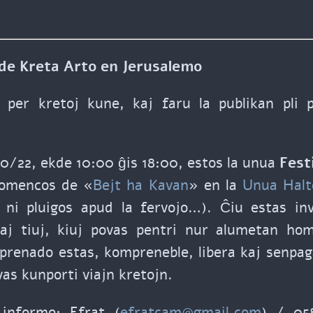
 de Kreta Arto en Jerusalemo
 per kretoj kune, kaj faru la publikan pli 
0/22, ekde 10:00 ĝis 18:00, estos la unua
Fest
komencos de «
Bejt ha Kavan
» en la
Unua Halt
 ni pluigos apud la fervojo…). Ĉiu estas invi
kaj tiuj, kiuj povas pentri nur alumetan hom
oprenado estas, kompreneble, libera kaj senpag
ovas kunporti viajn kretojn.
informo: Efrat (
efratcam@gmail.com
) / 05