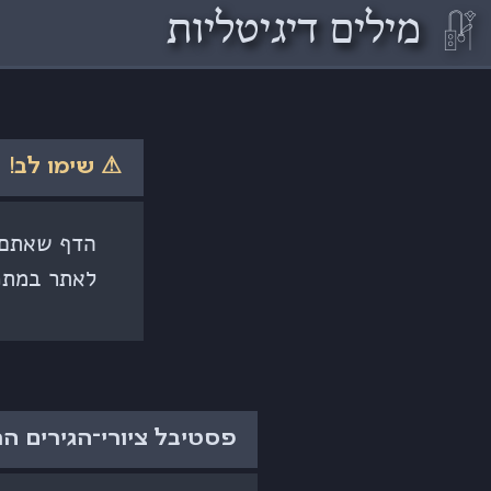
𓏞
מילים דיגיטליות
⚠ שימו לב!
הדף שאתם ק
לאתר במתכ
פסטיבל ציורי־הגירים ה