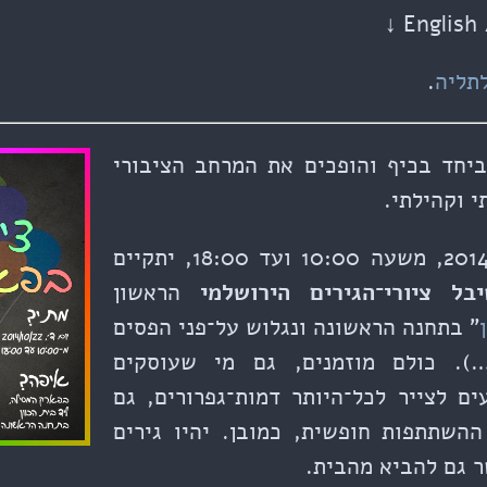
תליה
.
ביחד בכיף והופכים את המרחב הציבורי
י וקהילתי.
ביום רביעי ה־2014/10/22, משעה 10:00 ועד 18:00, יתקיים
בל ציורי־הגירים הירושלמי
הראשון
” בתחנה הראשונה ונגלוש על־פני הפסים
). כולם מוזמנים, גם מי שעוסקים
ים לצייר לכל־היותר דמות־גפרורים, גם
ההשתתפות חופשית, כמובן. יהיו גירים
ר גם להביא מהבית.