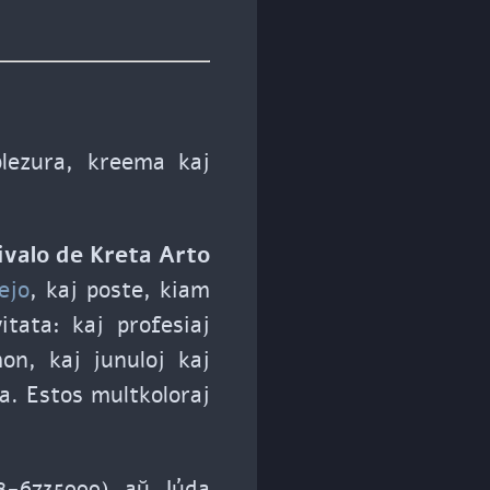
plezura, kreema kaj
ivalo de Kreta Arto
ejo
, kaj poste, kiam
tata: kaj profesiaj
on, kaj junuloj kaj
a. Estos multkoloraj
8-6735999) aŭ Júda