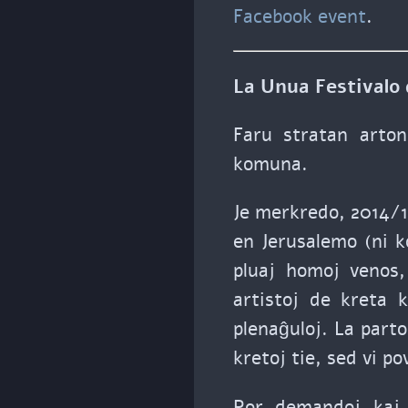
Facebook event
.
La Unua Festivalo
Faru stratan arton
komuna.
Je merkredo, 2014/1
en Jerusalemo (ni 
pluaj homoj venos,
artistoj de kreta 
plenaĝuloj. La part
kretoj tie, sed vi p
Por demandoj kaj 