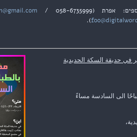
ספים: אפרת (
m@gmail.com
foo@digitalwor
 في حديقة السكة الحديدية
حًا الى السادسة مساءً
ية،