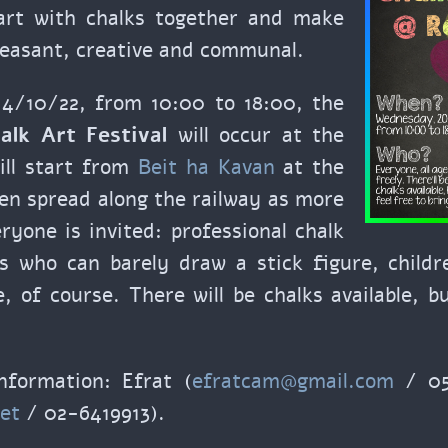
art with chalks together and make
leasant, creative and communal.
4/10/22, from 10:00 to 18:00, the
alk Art Festival
will occur at the
ill start from
Beit ha Kavan
at the
en spread along the railway as more
yone is invited: professional chalk
us who can barely draw a stick figure, childr
e, of course. There will be chalks available, b
nformation: Efrat (
efratcam@gmail.com
/ 05
et
/ 02-6419913).