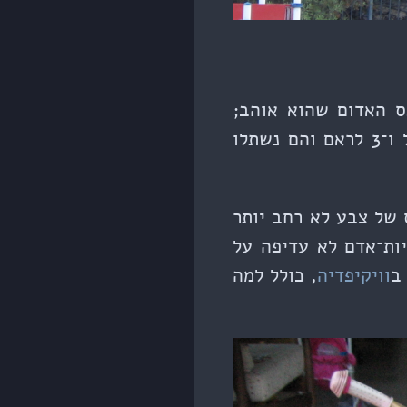
ס האדום שהוא אוהב;
ולאילאיל את הירוק). כל אחד מהדגלונים ישר סומן במדבקה של 5 לאילאיל ו־3 לראם והם נשתלו
של צבע לא רחב יותר
יות־אדם לא עדיפה על
ב
וויקיפדיה
, כולל למה