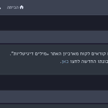
הביתה
וראים לקוּח מארכיון האתר „מילים דיגיטליות”.
ונתו החדשה לחצו
כאן
.