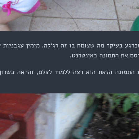
גע בעיקר מה שצומח בו זה רִגְ׳לֵה. מימין עגבניות ש
סם את התמונה באינטרנט.
 התמונה הזאת הוא רצה ללמוד לצלם, והראה כשרון 