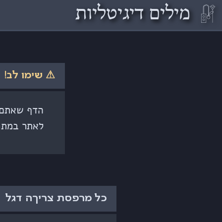
𓏞
מילים דיגיטליות
⚠ שימו לב!
הדף שאתם ק
לאתר במתכ
כל מרפסת צריךה דגל