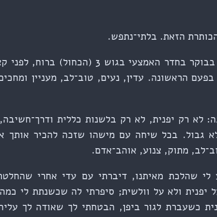
הכותרת הזאת. בלתי־נתפש.
יום שלישי בעשר וחצי בבוקר בחדר האמצעי בגוש 3
בפעם הראשונה. עדין, נעים, טוב־לב, מעניין ומחכים
: לא רק יפנית, לא רק בלשנות כללית ודרך־חשיבה, 
לא גבול. בכל שיחה עם מישהו שזכה להכיר אותך או
־לב, מתוק, צנוע, אוהב־אדם.
ע לי שהלכת מאיתנו, דיברתי עם עדי אחרי שהחלט
 יפנית ולא על וולשית; סיפרתי לה שכשנתת לי כמה 
נית כשעברת לגור ביפן, הבטחתי לך שאודה לך על