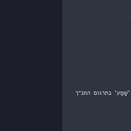
’שָׁמַע‘ בתרגום התנ״ך