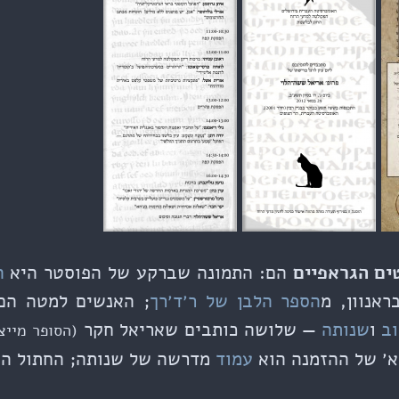
ים הגראפיים
הם: התמונה שברקע של הפוסטר היא
ה
ראנוון, מ
הספר הלבן של ר׳ד׳רך
; האנשים למטה הם
וב
ו
שנותה
— שלושה כותבים שאריאל חקר
(הסופר מייצ
א׳ של ההזמנה הוא
עמוד
מדרשה של שנותה; החתול ה