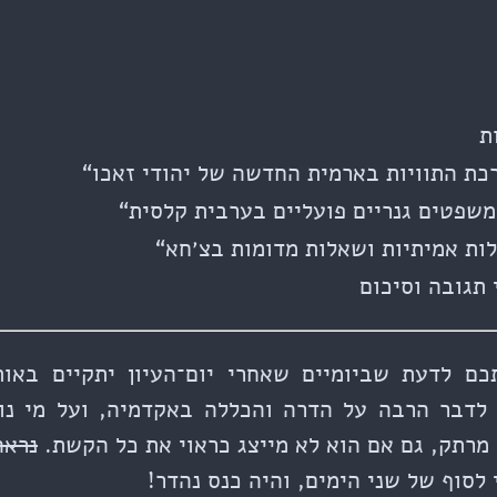
ת
כת התוויות בארמית החדשה של יהודי זאכו“
משפטים גנריים פועליים בערבית קלסית“
ות אמיתיות ושאלות מדומות בצ׳חא“
 תגובה וסיכום
תכם לדעת שביומיים שאחרי יום־העיון יתקיים באו
דבר הרבה על הדרה והכללה באקדמיה, ועל מי נופל
 מרתק, גם אם הוא לא מייצג כראוי את כל הקשת.
נראה
לסוף של שני הימים, והיה כנס נהדר!