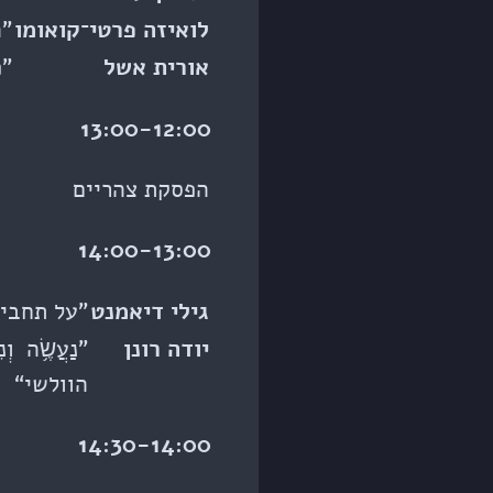
לואיזה פרטי־קואומו
”ה
אורית אשל
”פ
13:00-12:00
הפסקת צהריים
14:00-13:00
גילי דיאמנט
”על תחביר
יודה רונן
”נַעֲשֶׂ֥ה
הוולשי“
14:30-14:00