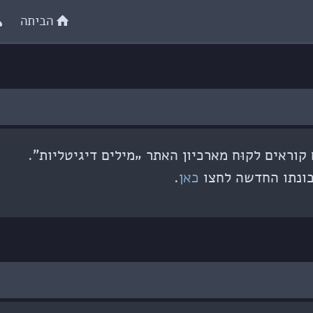
הביתה
וראים לקוּח מארכיון האתר „מילים דיגיטליות”.
ונתו החדשה לחצו
כאן
.