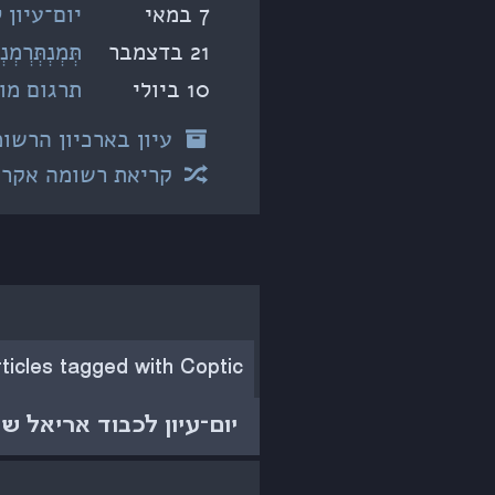
7 במאי
יום־עיון
21 בדצמבר
תְּמְנְתְּרְמְנ
10 ביולי
תרגום מו
עיון בארכיון הרשומ
קריאת רשומה אקרא
rticles tagged with Coptic
יום־עיון לכבוד אריאל ש