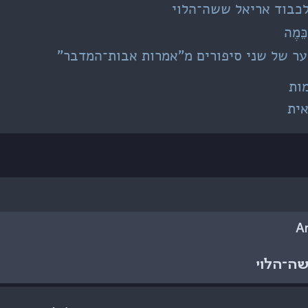
 לכבוד אריאל ששה־הלוי
ְכֵּמֶה
ער של שני סיפורים מ"אמרות אבות־המדבר"
ות
ית
A
שה־הלוי