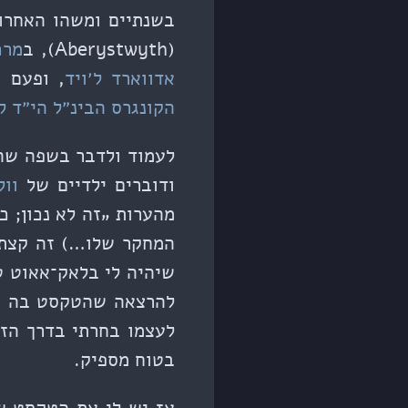
בשנתיים ומשהו האחרונות
(Aberystwyth), ב
מרכ
אדווארד ל׳ויד
, ופעם אחת
הקונגרס הבינ״ל הי״ד ל
לעמוד ולדבר בשפה שה
ודוברים ילדיים של
וול
מהערות „זה לא נכון; 
המחקר שלו…) זה קצת 
שיהיה לי בלאק־אאוט ט
להרצאה שהטקסט בה מו
לעצמו בחרתי בדרך הז
בטוח מספיק.