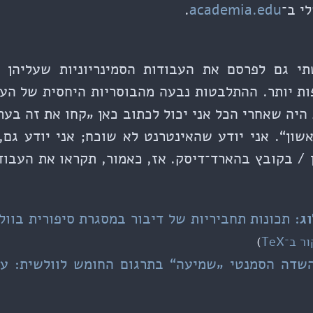
י ב־
academia.edu
.
י גם לפרסם את העבודות הסמינריוניות שעליהן 
ות יותר. ההתלבטות נבעה מהבוסריות היחסית של ה
יה שאחרי הכל אני יכול לכתוב כאן „קחו את זה בערב
אשון“. אני יודע שהאינטרנט לא שוכח; אני יודע גם,
 / בקובץ בהארד־דיסק. אז, כאמור, תקראו את העבו
וג
: תכונות תחביריות של דיבור במסגרת סיפורית בוול
ר ב־TeX
)
שדה הסמנטי „שמיעה“ בתרגום החומש לוולשית: עיו