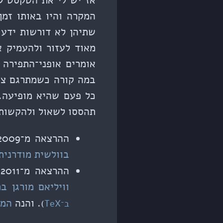
אז יש לי את הטקסט של
המקרה והיו באותו זמן
שתיהן לא דורשות ידע מ
מאוד לעזור ולהעמיק 
אומרים אופני־התפירה
במה קורה כשמתרגם צר
כל פעם שהיא מופיעה. 
תהססו לשאול ולהקשות 
ההרצאה מ־2009:
בוולשית מודרנית
ההרצאה מ־2011:
וויליאם מורגן בתרגו
. והנה
המצ
ב־TeX
)