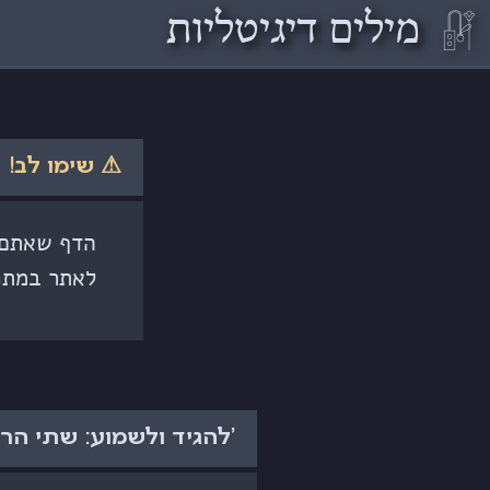
𓏞
מילים דיגיטליות
⚠ שימו לב!
הדף שאתם ק
לאתר במתכ
'להגיד ולשמוע: שתי הרצ