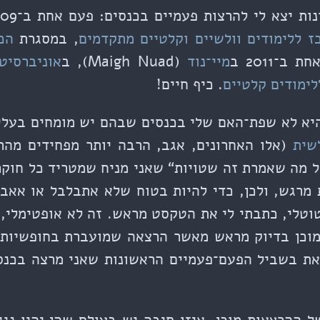
 יצא לי להרצות פעמיים בכנסים: פעם אחת ב־2009 ב
ז ללימודים וולשיים וקלטיים מתקדמים
, במסגרת
הכ
 ב־2011 ב
מיי־נוד
(Maigh Nuad), ב
אוניברסיט
לימודים קלטיים
. כיף חיים!
יא לא שפת־האם שלי בכנסים שבהם יש מומחים בעלי
שית
(אלו האחרונים, אגב, הרבה יותר מפחידים מהר
כל מה שאמרת זה שטויות“ שאני מניח שמטריד כל חוקר
מרגש, ולכן, כדי להיות בטוח שלא אתבלבל או אאב
וטלי, כתבתי לי את הטקסט מראש. זה לא אופטימלי, 
כן בדיוק מראש מאשר הרצאה שמועברת בחופשיות, ו
את בשביל הפעם־פעמיים הראשונות שאני מרצה בכנס