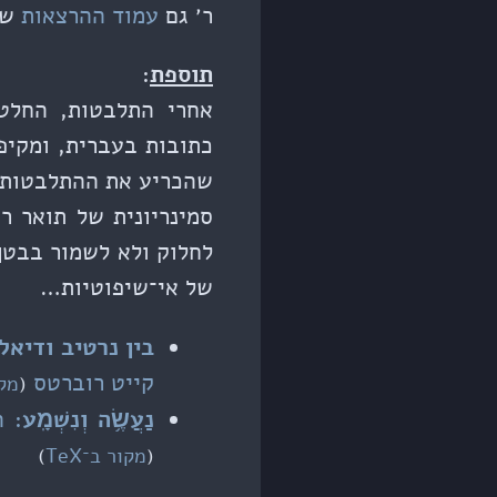
ר׳ גם
עמוד ההרצאות
של
תוספת
:
אחרי התלבטות, החלטת
כתובות בעברית, ומקיפ
שהכריע את ההתלבטות ה
סמינריונית של תואר ר
לחלוק ולא לשמור בבטן
של אי־שיפוטיות…
בין נרטיב ודיאל
קייט רוברטס
(
מקו
נַעֲשֶׂ֥ה וְנִשְׁמָֽע
: ה
(
מקור ב־TeX
)