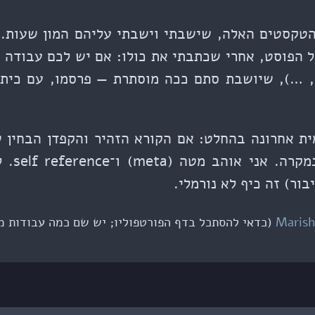
טקסטים האלה, שישבתי וישבתי עליהם המון שעות. ע
 הפוסט, אחרי שכתבתי את כולו: אם יש לכם עבודה מע
ה, …), שיושבת סתם ככה מוסתרת — פרסמו, עם כיתו
ת אחרונה בהחלט: אם הקורא הזהיר והקפדן הבחין 
של העבוד
ור) זה כיף לא נורמלי.
Marish
(כדאי להסתכל בדף הפורטפוליו; יש שם כמה עבודות מע