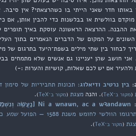
 ההרצאות מוכן. איזו סיבה יש בעולם שהן יהיו נג
 באותו חדר שאני הייתי בו כשהרצאתי? אין סיבה. א
וקדם בוולשית או בבלשנות כדי להבין אותן, אם כי,
את ההבנה. ההרצאה הראשונה עוסקת באיך תופרים שי
 השונים על המקום של הדברים הנאמרים בתוך העליל
יך לבחור בין שתי מילים בשפת־היעד בתרגום של מי
אני חושב שהן יעניינו גם אנשים שלא מתמחים בבל
ולהעיר אם יש לכם שאלות, קושיות והערות :-)
בין נרטיב ודיאלוג
: תכונות תחביריות של סימון ד
. והנה
מצגת
.
(
מקור ב־TeX
)
(
מקור ב־TeX
)
Ni a wnawn, ac a wꝛandawn [נַעֲשֶׂ֥ה וְנִשְׁמָֽע]
מו הוולשי לחומש משנת 1588 — הפועל
שמע
כמ
גת
.
(
מקור ב־TeX
)