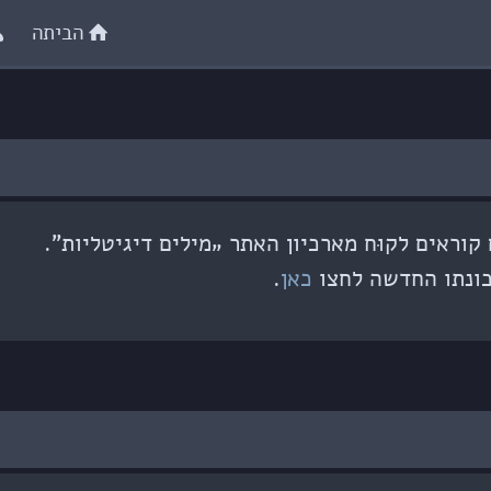
הביתה
וראים לקוּח מארכיון האתר „מילים דיגיטליות”.
ונתו החדשה לחצו
כאן
.