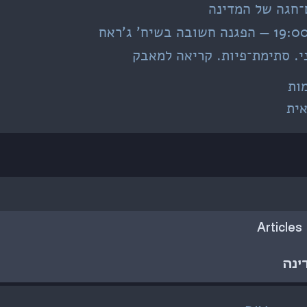
־חגה של המדינה
י. סתימת־פיות. קריאה למאבק
ות
ית
Articles
ינה