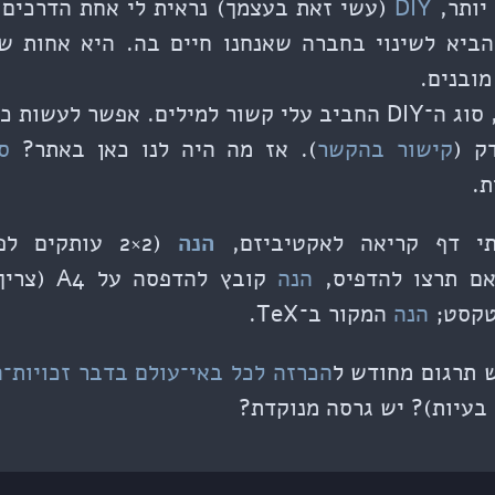
יותר,
DIY
(עשי זאת בעצמך) נראית לי אחת הדרכים 
להביא לשינוי בחברה שאנחנו חיים בה. היא אחות 
מובנים.
 כל־כך הרבה עם מדפסת,
ק (
קישור בהקשר
). אז מה היה לנו כאן באתר?
ס
.
תי דף קריאה לאקטיביזם,
הנה
(2×2 עותקים 
 אם תרצו להדפיס,
הנה
קובץ להדפ
טקסט;
הנה
המקור ב־TeX.
ש תרגום מחודש ל
הכרזה לכל באי־עולם בדבר זכויות־
 בעיות)? יש גרסה מנוקדת?