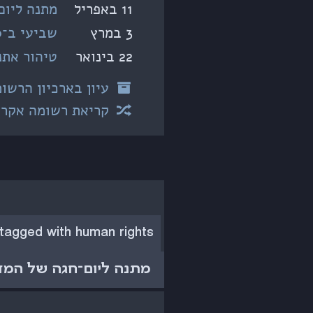
11 באפריל
מתנה ליום
3 במרץ
שביעי ב־19:00 — הפגנה חשובה בשיח' ג'ראח
22 בינואר
טיהור אתנ
עיון בארכיון הרשומ
קריאת רשומה אקרא
 tagged with human rights
מתנה ליום־חגה של המד