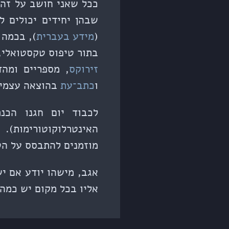
ככל שאני חושב על זה 
שבהן יחידים יכולים 
(
מידע בעברית
), בכמה 
בתור טיפוס טקסטואלי, סוג ה־DIY החביב עלי קשור למילים. אפשר לעשות
זירוקס
, מספריים ומהד
ו
כתב־עת
בהוצאה עצמית
לכבוד יום חגנו הכנ
האינטרלוקוטורימות).
מוזמנים להתבסס על ה
אגב, מישהו יודע אם י
אליו בכל מקום יש כמה