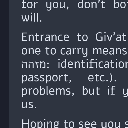
for you, don't bo
will.
Entrance to Giv'a
one to carry me (תעודה
מזהה: identification card, driving licence,
passport, etc.)
problems, but if 
us.
Hoping to see you s