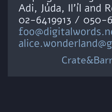
Adi, Júda, Il'íl and 
02-6419913 / 050-
foo@digitalwords.n
alice.wonderland@
Crate&Barr